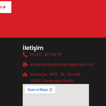
9
İletişim
0(532) 387 62 19
oztasnakliyatreklam@gmail.com
Bahariye, 1875. Sk. No:8/A,
35600 Karşıyaka/İzmir