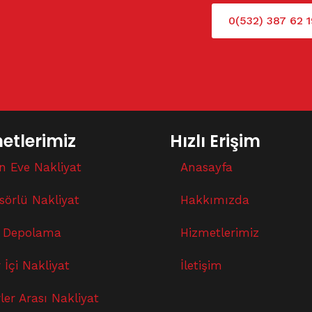
0(532) 387 62 1
etlerimiz
Hızlı Erişim
n Eve Nakliyat
Anasayfa
sörlü Nakliyat
Hakkımızda
 Depolama
Hizmetlerimiz
 İçi Nakliyat
İletişim
ler Arası Nakliyat