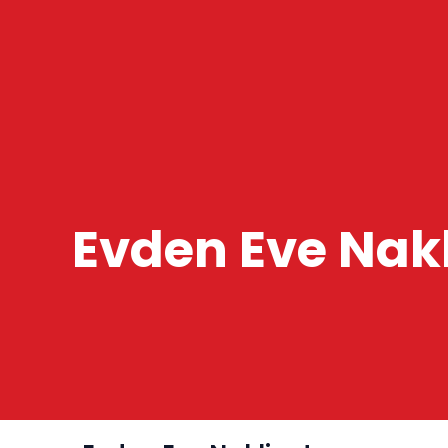
İçeriğe
atla
Evden Eve Nak