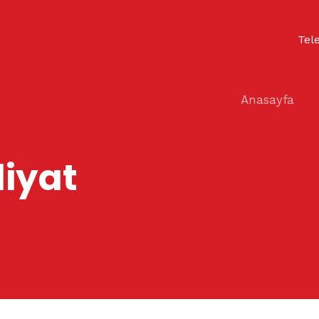
Tel
Anasayfa
liyat