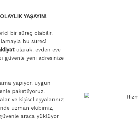
OLAYLIK YAŞAYIN!
ci bir süreç olabilir.
nlamayla bu süreci
kliyat
olarak, evden eve
ızı güvenle yeni adresinize
nlama yapıyor, uygun
nle paketliyoruz.
lar ve kişisel eşyalarınız;
ğinde uzman ekibimiz,
ı güvenle araca yüklüyor